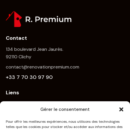
Contact
134 boulevard Jean Jaurès.
92110 Clichy
contact@renovationpremium.com
+33 7 70 30 97 90
Liens
Accueil
Gérer le consentement
Nos services
Nos Réalisations
Pour offrir les meilleures expériences, nous utilisons des technologies
telles que les cookies pour stocker et/ou accéder aux informations des