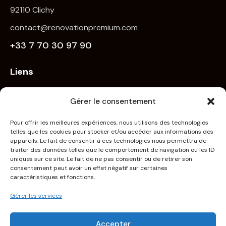
92110 Clichy
contact@renovationpremium.com
+33 7 70 30 97 90
Liens
Accueil
Gérer le consentement
Nos services
Nos Réalisations
Pour offrir les meilleures expériences, nous utilisons des technologies
telles que les cookies pour stocker et/ou accéder aux informations des
À propos de nous
appareils. Le fait de consentir à ces technologies nous permettra de
traiter des données telles que le comportement de navigation ou les ID
Contact
uniques sur ce site. Le fait de ne pas consentir ou de retirer son
consentement peut avoir un effet négatif sur certaines
Demander un devis
caractéristiques et fonctions.
Mention légale
Gérer les services
Politique de confidentialité
Blog
Accepter