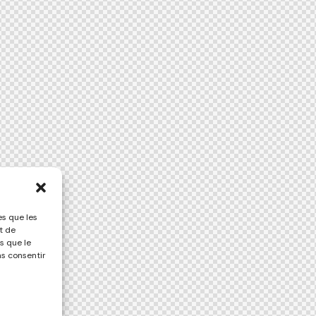
es que les
t de
s que le
as consentir